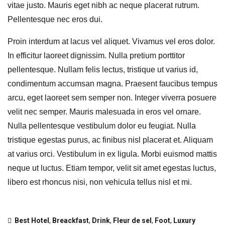
vitae justo. Mauris eget nibh ac neque placerat rutrum.
Pellentesque nec eros dui.
Proin interdum at lacus vel aliquet. Vivamus vel eros dolor.
In efficitur laoreet dignissim. Nulla pretium porttitor
pellentesque. Nullam felis lectus, tristique ut varius id,
condimentum accumsan magna. Praesent faucibus tempus
arcu, eget laoreet sem semper non. Integer viverra posuere
velit nec semper. Mauris malesuada in eros vel ornare.
Nulla pellentesque vestibulum dolor eu feugiat. Nulla
tristique egestas purus, ac finibus nisl placerat et. Aliquam
at varius orci. Vestibulum in ex ligula. Morbi euismod mattis
neque ut luctus. Etiam tempor, velit sit amet egestas luctus,
libero est rhoncus nisi, non vehicula tellus nisl et mi.
Best Hotel
,
Breackfast
,
Drink
,
Fleur de sel
,
Foot
,
Luxury